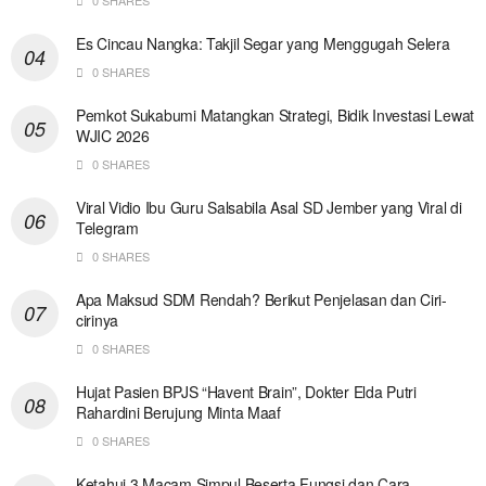
0 SHARES
Es Cincau Nangka: Takjil Segar yang Menggugah Selera
0 SHARES
Pemkot Sukabumi Matangkan Strategi, Bidik Investasi Lewat
WJIC 2026
0 SHARES
Viral Vidio Ibu Guru Salsabila Asal SD Jember yang Viral di
Telegram
0 SHARES
Apa Maksud SDM Rendah? Berikut Penjelasan dan Ciri-
cirinya
0 SHARES
Hujat Pasien BPJS “Havent Brain”, Dokter Elda Putri
Rahardini Berujung Minta Maaf
0 SHARES
Ketahui 3 Macam Simpul Beserta Fungsi dan Cara