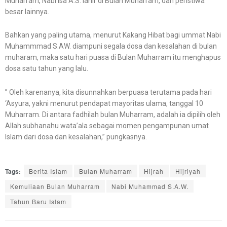
Muharram, Nabi Isa A.S. lahir di Bulan Muharram, dan peristiwa
besar lainnya.
Bahkan yang paling utama, menurut Kakang Hibat bagi ummat Nabi
Muhammmad S.AW. diampuni segala dosa dan kesalahan di bulan
muharam, maka satu hari puasa di Bulan Muharram itu menghapus
dosa satu tahun yang lalu.
” Oleh karenanya, kita disunnahkan berpuasa terutama pada hari
‘Asyura, yakni menurut pendapat mayoritas ulama, tanggal 10
Muharram. Di antara fadhilah bulan Muharram, adalah ia dipilih oleh
Allah subhanahu wata’ala sebagai momen pengampunan umat
Islam dari dosa dan kesalahan,” pungkasnya.
Tags:
Berita Islam
Bulan Muharram
Hijrah
Hijriyah
Kemuliaan Bulan Muharram
Nabi Muhammad S.A.W.
Tahun Baru Islam