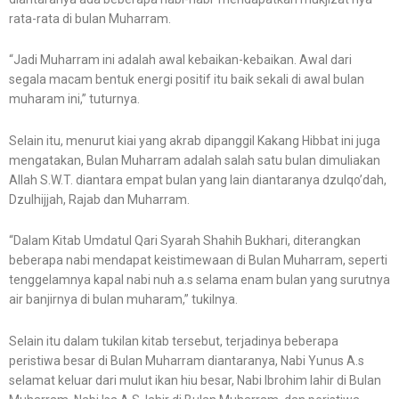
rata-rata di bulan Muharram.
“Jadi Muharram ini adalah awal kebaikan-kebaikan. Awal dari
segala macam bentuk energi positif itu baik sekali di awal bulan
muharam ini,” tuturnya.
Selain itu, menurut kiai yang akrab dipanggil Kakang Hibbat ini juga
mengatakan, Bulan Muharram adalah salah satu bulan dimuliakan
Allah S.W.T. diantara empat bulan yang lain diantaranya dzulqo’dah,
Dzulhijjah, Rajab dan Muharram.
“Dalam Kitab Umdatul Qari Syarah Shahih Bukhari, diterangkan
beberapa nabi mendapat keistimewaan di Bulan Muharram, seperti
tenggelamnya kapal nabi nuh a.s selama enam bulan yang surutnya
air banjirnya di bulan muharam,” tukilnya.
Selain itu dalam tukilan kitab tersebut, terjadinya beberapa
peristiwa besar di Bulan Muharram diantaranya, Nabi Yunus A.s
selamat keluar dari mulut ikan hiu besar, Nabi Ibrohim lahir di Bulan