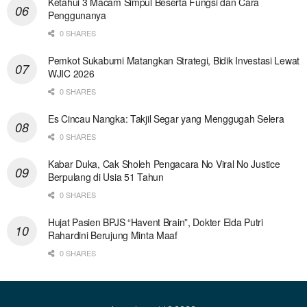
Ketahui 3 Macam Simpul Beserta Fungsi dan Cara
Penggunanya
0 SHARES
Pemkot Sukabumi Matangkan Strategi, Bidik Investasi Lewat
WJIC 2026
0 SHARES
Es Cincau Nangka: Takjil Segar yang Menggugah Selera
0 SHARES
Kabar Duka, Cak Sholeh Pengacara No Viral No Justice
Berpulang di Usia 51 Tahun
0 SHARES
Hujat Pasien BPJS “Havent Brain”, Dokter Elda Putri
Rahardini Berujung Minta Maaf
0 SHARES