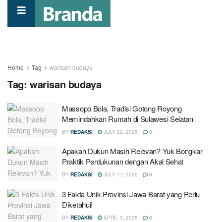
Home
Tag
warisan budaya
Tag:
warisan budaya
Massopo Bola, Tradisi Gotong Royong
Memindahkan Rumah di Sulawesi Selatan
BY
REDAKSI
JULY 22, 2025
0
Apakah Dukun Masih Relevan? Yuk Bongkar
Praktik Perdukunan dengan Akal Sehat
BY
REDAKSI
JULY 17, 2025
0
3 Fakta Unik Provinsi Jawa Barat yang Perlu
Diketahui!
BY
REDAKSI
APRIL 3, 2025
0