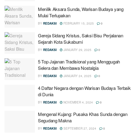
Menilik Aksara Sunda, Warisan Budaya yang
Mulai Terlupakan
BY
REDAKSI
FEBRUARY 15, 2025
0
Gereja Sidang Kristus, Saksi Bisu Perjalanan
Sejarah Kota Sukabumi
BY
REDAKSI
JANUARY 29, 2025
0
5 Top Jajanan Tradisional yang Menggugah
Selera dan Membawa Nostalgia
BY
REDAKSI
JANUARY 24, 2025
0
4 Daftar Negara dengan Warisan Budaya Terbaik
di Dunia
BY
REDAKSI
NOVEMBER 4, 2024
0
Mengenal Kujang: Pusaka Khas Sunda dengan
Segudang Makna
BY
REDAKSI
SEPTEMBER 27, 2024
0