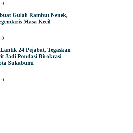
t
0
uat Gulali Rambut Nenek,
gendaris Masa Kecil
t
0
Lantik 24 Pejabat, Tegaskan
it Jadi Pondasi Birokrasi
ota Sukabumi
t
0