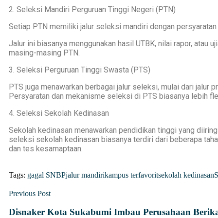
2. Seleksi Mandiri Perguruan Tinggi Negeri (PTN)
Setiap PTN memiliki jalur seleksi mandiri dengan persyarat
Jalur ini biasanya menggunakan hasil UTBK, nilai rapor, atau u
masing-masing PTN.
3. Seleksi Perguruan Tinggi Swasta (PTS)
PTS juga menawarkan berbagai jalur seleksi, mulai dari jalur pres
Persyaratan dan mekanisme seleksi di PTS biasanya lebih fl
4. Seleksi Sekolah Kedinasan
Sekolah kedinasan menawarkan pendidikan tinggi yang diiringi 
seleksi sekolah kedinasan biasanya terdiri dari beberapa taha
dan tes kesamaptaan.
Tags:
gagal SNBP
jalur mandiri
kampus terfavorit
sekolah kedinasan
Previous Post
Disnaker Kota Sukabumi Imbau Perusahaan Berik