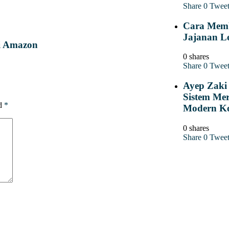
Share
0
Twee
Cara Memb
Jajanan Le
di Amazon
0 shares
Share
0
Twee
Ayep Zaki 
Sistem Mer
ed
*
Modern K
0 shares
Share
0
Twee