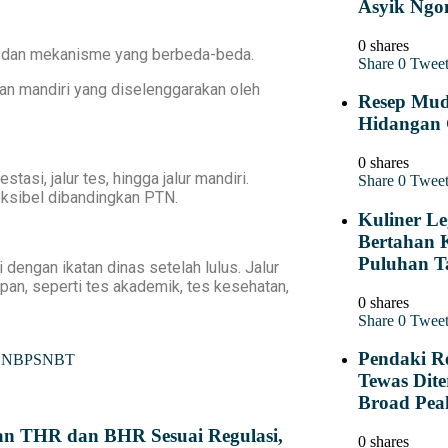
Asyik Ngo
0 shares
an dan mekanisme yang berbeda-beda.
Share
0
Twee
jian mandiri yang diselenggarakan oleh
Resep Mu
Hidangan 
0 shares
tasi, jalur tes, hingga jalur mandiri.
Share
0
Twee
eksibel dibandingkan PTN.
Kuliner L
Bertahan 
Puluhan T
dengan ikatan dinas setelah lulus. Jalur
pan, seperti tes akademik, tes kesehatan,
0 shares
Share
0
Twee
Pendaki R
SNBP
SNBT
Tewas Dite
Broad Pea
an THR dan BHR Sesuai Regulasi,
0 shares