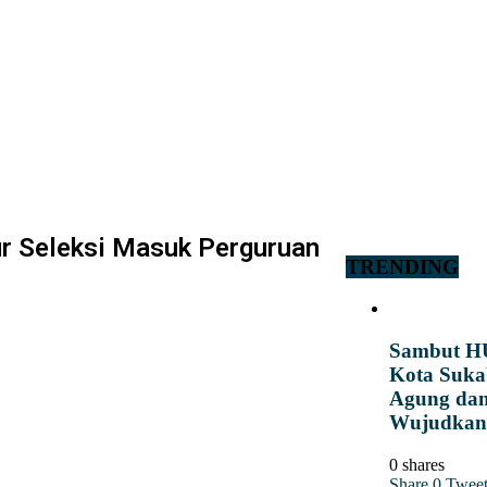
ur Seleksi Masuk Perguruan
TRENDING
Sambut HU
Kota Suka
Agung dan
Wujudkan 
0 shares
Share
0
Twee