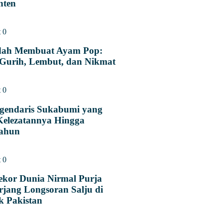
nten
t
0
dah Membuat Ayam Pop:
Gurih, Lembut, dan Nikmat
t
0
egendaris Sukabumi yang
Kelezatannya Hingga
ahun
t
0
ekor Dunia Nirmal Purja
rjang Longsoran Salju di
k Pakistan