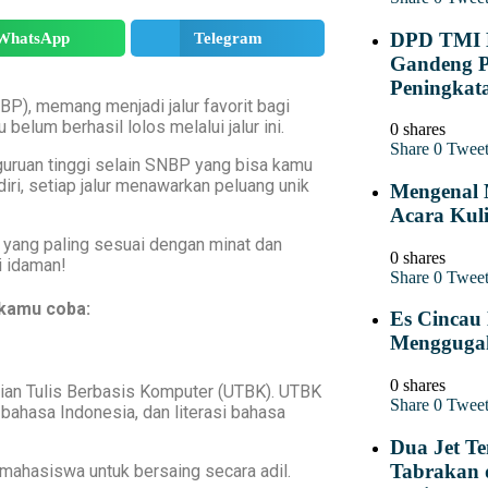
DPD TMI 
WhatsApp
Telegram
Gandeng 
Peningkata
P), memang menjadi jalur favorit bagi
belum berhasil lolos melalui jalur ini.
0 shares
Share
0
Twee
rguruan tinggi selain SNBP yang bisa kamu
diri, setiap jalur menawarkan peluang unik
Mengenal 
Acara Kuli
n yang paling sesuai dengan minat dan
0 shares
i idaman!
Share
0
Twee
 kamu coba:
Es Cincau 
Menggugah
0 shares
jian Tulis Berbasis Komputer (UTBK). UTBK
Share
0
Twee
bahasa Indonesia, dan literasi bahasa
Dua Jet T
Tabrakan 
hasiswa untuk bersaing secara adil.