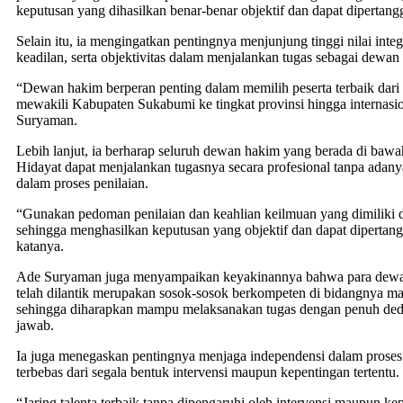
keputusan yang dihasilkan benar-benar objektif dan dapat diperta
Selain itu, ia mengingatkan pentingnya menjunjung tinggi nilai integr
keadilan, serta objektivitas dalam menjalankan tugas sebagai dewan
“Dewan hakim berperan penting dalam memilih peserta terbaik dari
mewakili Kabupaten Sukabumi ke tingkat provinsi hingga internasio
Suryaman.
Lebih lanjut, ia berharap seluruh dewan hakim yang berada di baw
Hidayat dapat menjalankan tugasnya secara profesional tanpa ada
dalam proses penilaian.
“Gunakan pedoman penilaian dan keahlian keilmuan yang dimiliki 
sehingga menghasilkan keputusan yang objektif dan dapat diperta
katanya.
Ade Suryaman juga menyampaikan keyakinannya bahwa para dew
telah dilantik merupakan sosok-sosok berkompeten di bidangnya m
sehingga diharapkan mampu melaksanakan tugas dengan penuh ded
jawab.
Ia juga menegaskan pentingnya menjaga independensi dalam proses 
terbebas dari segala bentuk intervensi maupun kepentingan tertentu.
“Jaring talenta terbaik tanpa dipengaruhi oleh intervensi maupun ke