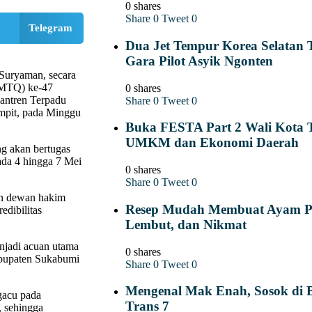
0 shares
Share
0
Tweet
0
Telegram
Dua Jet Tempur Korea Selatan 
Gara Pilot Asyik Ngonten
Suryaman, secara
(MTQ) ke-47
0 shares
antren Terpadu
Share
0
Tweet
0
mpit, pada Minggu
Buka FESTA Part 2 Wali Kota 
UMKM dan Ekonomi Daerah
ng akan bertugas
ada 4 hingga 7 Mei
0 shares
Share
0
Tweet
0
n dewan hakim
Resep Mudah Membuat Ayam Po
edibilitas
Lembut, dan Nikmat
njadi acuan utama
0 shares
abupaten Sukabumi
Share
0
Tweet
0
Mengenal Mak Enah, Sosok di Ba
gacu pada
Trans 7
, sehingga