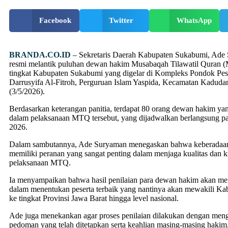
Facebook
Twitter
WhatsApp
BRANDA.CO.ID
–
Sekretaris Daerah Kabupaten Sukabumi, Ade 
resmi melantik puluhan dewan hakim Musabaqah Tilawatil Quran 
tingkat Kabupaten Sukabumi yang digelar di Kompleks Pondok Pes
Darrusyifa Al-Fitroh, Perguruan Islam Yaspida, Kecamatan Kaduda
(3/5/2026).
Berdasarkan keterangan panitia, terdapat 80 orang dewan hakim ya
dalam pelaksanaan MTQ tersebut, yang dijadwalkan berlangsung p
2026.
Dalam sambutannya, Ade Suryaman menegaskan bahwa keberadaa
memiliki peranan yang sangat penting dalam menjaga kualitas dan kr
pelaksanaan MTQ.
Ia menyampaikan bahwa hasil penilaian para dewan hakim akan me
dalam menentukan peserta terbaik yang nantinya akan mewakili K
ke tingkat Provinsi Jawa Barat hingga level nasional.
Ade juga menekankan agar proses penilaian dilakukan dengan men
pedoman yang telah ditetapkan serta keahlian masing-masing hakim