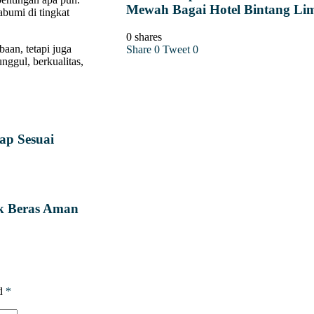
Mewah Bagai Hotel Bintang Li
abumi di tingkat
0 shares
aan, tetapi juga
Share
0
Tweet
0
ggul, berkualitas,
ap Sesuai
k Beras Aman
ed
*