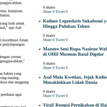
nggungjawabkan.
0 shares
itas, kejujuran,
Share
0
Tweet
0
 hakim.
Kuliner Legendaris Sukabumi y
 yang baik untuk
Hingga Puluhan Tahun
nal,” ujar Ade
0 shares
Share
0
Tweet
0
ah koordinasi Aman
nya penyimpangan
Maestro Seni Rupa Nasirun Waf
di OHD Museum Batal Digelar
dengan cermat
nggungjawabkan,”
0 shares
Share
0
Tweet
0
an hakim yang
Asal Mula Kwetiau, Jejak Kuli
asing-masing,
Menaklukkan Lidah Dunia
ikasi dan tanggung
0 shares
penilaian agar
Share
0
Tweet
0
Viral! Resepsi Pernikahan di 
pentingan apa pun.