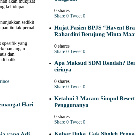
nan akan mukjizat
ang kehidupan
0 shares
Share
0
Tweet
0
nunjukkan sedikit
Hujat Pasien BPJS “Havent Brai
apan itu tak pernah
Rahardini Berujung Minta Maa
 spesifik yang
0 shares
erkepanjangan
Share
0
Tweet
0
atis dan
 di balik
Apa Maksud SDM Rendah? Berik
cirinya
0 shares
rince
Share
0
Tweet
0
Ketahui 3 Macam Simpul Besert
Semangat Hari
Penggunanya
0 shares
Share
0
Tweet
0
Kabar Duka, Cak Sholeh Pengac
ia yang Asli