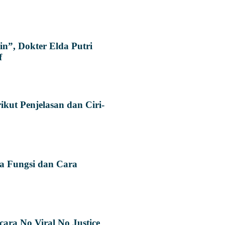
n”, Dokter Elda Putri
f
ut Penjelasan dan Ciri-
a Fungsi dan Cara
ara No Viral No Justice