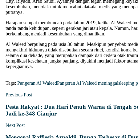
City, Riyadh, Arab Saudi. Ayahnya dengan teguh memegang keyaki
kesembuhan, menolak untuk mencabut alat-alat medis yang menop
putranya.
Harapan sempat membuncah pada tahun 2019, ketika Al Waleed me
tanda-tanda kehidupan, seperti gerakan jari atau kepala. Namun, har
berkembang menjadi kesembuhan yang dinantikan.
Al Waleed berpulang pada usia 36 tahun. Meskipun penyebab medis
mengakhiri hidupnya tidak disebutkan secara rinci, kondisi koma b
selama dua dekade, yang merupakan dampak dari cedera otak traum
komplikasi kesehatan jangka panjang, diyakini menjadi faktor utama
kepergiannya.
Tags:
Pangeran Al Waleed
Pangeran Al Waleed meninggal
sleeping p
Previous Post
Pesta Rakyat : Dua Hari Penuh Warna di Tengah 
Jadi ke-348 Cianjur
Next Post
Mengenal Rafflesia Arnoldii, Bunga Terbesar di Dun