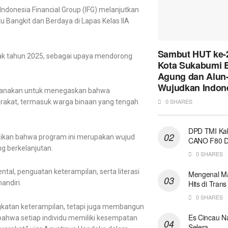
ndonesia Financial Group (IFG) melanjutkan
 Bangkit dan Berdaya di Lapas Kelas IIA
Sambut HUT ke-
sejak tahun 2025, sebagai upaya mendorong
Kota Sukabumi B
Agung dan Alun-
Wujudkan Indon
laksanakan untuk menegaskan bahwa
0 SHARES
akat, termasuk warga binaan yang tengah
DPD TMI Ka
ikan bahwa program ini merupakan wujud
CANO F80 Du
 berkelanjutan.
0 SHARES
al, penguatan keterampilan, serta literasi
Mengenal Mak
andiri.
Hits di Trans
0 SHARES
gkatan keterampilan, tetapi juga membangun
Es Cincau N
bahwa setiap individu memiliki kesempatan
Selera