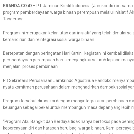
BRANDA.CO.iD
– PT Jaminan Kredit Indonesia (Jamkrindo) bersama I
program pemberdayaan warga binaan perempuan melalui inisiatif Aku
Tangerang.
Program ini merupakan kelanjutan dari inisiatif yang telah dimulai 
kemandirian dan reintegrasi sosial warga binaan.
Bertepatan dengan peringatan Hari Kartini, kegiatan ini kembali di
pemberdayaan perempuan harus menjangkau seluruh lapisan masyar
menjalani proses pembinaan.
Plt Sekretaris Perusahaan Jamkrindo Agustinua Handoko menyampa
nyata komitmen perusahaan dalam menghadirkan dampak sosial yang
Program tersebut dirangkai dengan mengintegrasikan pembinaan ment
keuangan sebagai bekal untuk membangun masa depan yang lebih m
“Program Aku Bangkit dan Berdaya tidak hanya berfokus pada penin
kepercayaan diri dan harapan baru bagi warga binaan. Kami percaya 