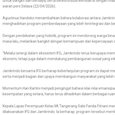
untuk bangkit dan berdaya, serta berkontribusi kembali di tengah ma
siaran pers Selasa (22/04/2026).
Agustinus Handoko menambahkan bahwa kolaborasi antara Jamkrind
menghadirkan program pemberdayaan yang lebih terintegrasi dan b
Dengan pendekatan yang holistik, program ini mendorong warga binaa
masa lalu, melainkan bangkit dengan kemampuan dan kepercayaan d
“Melalui sinergi dalam ekosistem IFG, Jamkrindo terus berupaya me
ekonomi, tetapi juga dalam mendukung pembangunan sosial yang inklu
Jamkrindo bersama IFG berharap keberlanjutan program ini dapat me
serta menjadi bagian dari upaya membangun masyarakat yang lebih i
Momentum Hari Kartini menjadi pengingat bahwa nilai-nilai emansipas
kesempatan yang setara, harus terus dihadirkan dalam berbagai ru
Kepala Lapas Perempuan Kelas IIA Tangerang Salis Farida Fitriani m
dilaksanakan IFG dan Jamkrindo. Ia berharap program tersebut mem