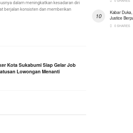
0 SHARES
susnya dalam meningkatkan kesadaran diri
pat berjalan konsisten dan memberikan
Kabar Duka,
Justice Berp
0 SHARES
ker Kota Sukabumi Siap Gelar Job
 Ratusan Lowongan Menanti