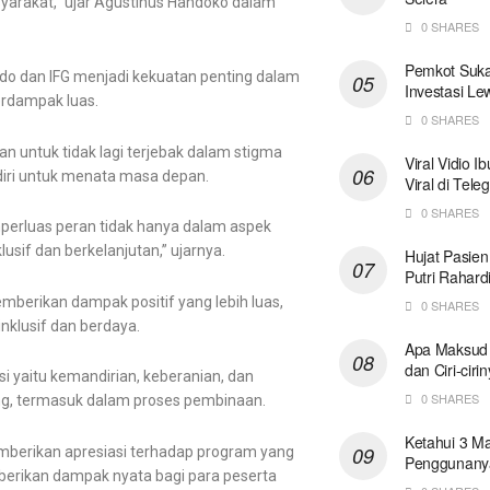
syarakat,” ujar Agustinus Handoko dalam
0 SHARES
Pemkot Suka
o dan IFG menjadi kekuatan penting dalam
Investasi L
erdampak luas.
0 SHARES
n untuk tidak lagi terjebak dalam stigma
Viral Vidio 
iri untuk menata masa depan.
Viral di Tel
0 SHARES
mperluas peran tidak hanya dalam aspek
sif dan berkelanjutan,” ujarnya.
Hujat Pasien
Putri Rahard
mberikan dampak positif yang lebih luas,
0 SHARES
nklusif dan berdaya.
Apa Maksud 
dan Ciri-ciri
i yaitu kemandirian, keberanian, dan
0 SHARES
ang, termasuk dalam proses pembinaan.
Ketahui 3 M
emberikan apresiasi terhadap program yang
Penggunany
berikan dampak nyata bagi para peserta